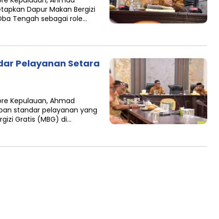
dore Kepulauan, Ahmad
apkan Dapur Makan Bergizi
Oba Tengah sebagai role…
dar Pelayanan Setara
dore Kepulauan, Ahmad
pan standar pelayanan yang
gizi Gratis (MBG) di…