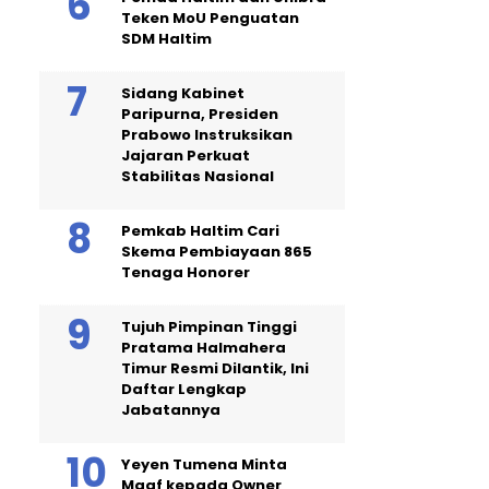
Teken MoU Penguatan
SDM Haltim
Sidang Kabinet
Paripurna, Presiden
Prabowo Instruksikan
Jajaran Perkuat
Stabilitas Nasional
Pemkab Haltim Cari
Skema Pembiayaan 865
Tenaga Honorer
Tujuh Pimpinan Tinggi
Pratama Halmahera
Timur Resmi Dilantik, Ini
Daftar Lengkap
Jabatannya
Yeyen Tumena Minta
Maaf kepada Owner