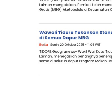
TIDORE,Googiranews- Wakil Wali Kota Ti
Laiman mengatakan, Pemkot telah menet
Gratis (MBG) Aketobololo di Kecamatan 
Wawali Tidore Tekankan Stan
di Semua Dapur MBG
Berita
| Senin, 20 Oktober 2025 - 11:04 WIT
TIDORE,Googiranews- Wakil Wali Kota Ti
Laiman, menegaskan pentingnya penera
sama di seluruh dapur Program Makan Ber