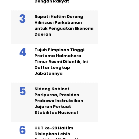
Dengan Rakyat
Bupati Haltim Dorong
Hilirisasi Perkebunan
untuk Penguatan Ekonomi
Daerah
Tujuh Pimpinan Tinggi
Pratama Halmahera
Timur Resmi Dilantik, Ini
Daftar Lengkap
Jabatannya
Sidang Kabinet
Paripurna, Presiden
Prabowo Instruksikan
Jajaran Perkuat
Stabilitas Nasional
HUT ke-23 Haltim
Disiapkan Lebih