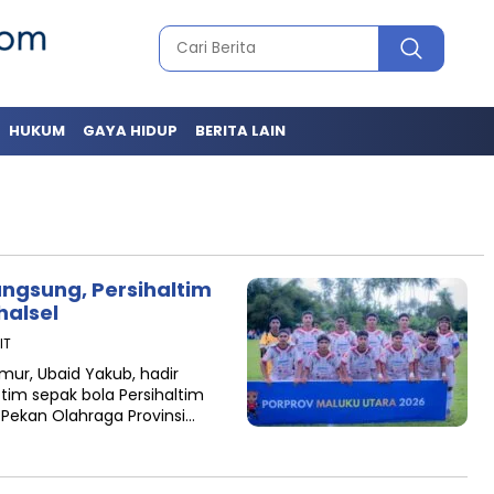
HUKUM
GAYA HIDUP
BERITA LAIN
angsung, Persihaltim
halsel
IT
ur, Ubaid Yakub, hadir
im sepak bola Persihaltim
Pekan Olahraga Provinsi…