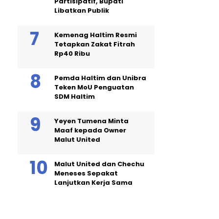
Partisipatif, Bupati
Libatkan Publik
Kemenag Haltim Resmi
Tetapkan Zakat Fitrah
Rp40 Ribu
Pemda Haltim dan Unibra
Teken MoU Penguatan
SDM Haltim
Yeyen Tumena Minta
Maaf kepada Owner
Malut United
Malut United dan Chechu
Meneses Sepakat
Lanjutkan Kerja Sama