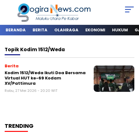
BERANDA
BERITA
OLAHRAGA
EKONOMI
HUKUM
G
Topik
Kodim 1512/Weda
Berita
Kodim 1512/Weda Ikuti Doa Bersama
Virtual HUT ke-69 Kodam
XV/Pattimura
Rabu, 27 Mei 2026 - 20:20 WIT
TRENDING