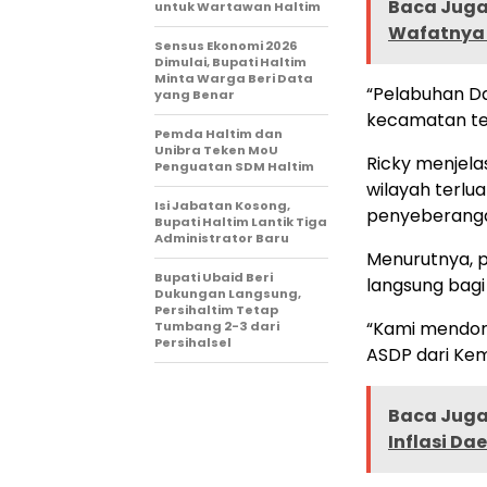
Baca Juga 
untuk Wartawan Haltim
Wafatnya K
Sensus Ekonomi 2026
Dimulai, Bupati Haltim
Minta Warga Beri Data
“Pelabuhan Da
yang Benar
kecamatan ter
Pemda Haltim dan
Unibra Teken MoU
Ricky menjela
Penguatan SDM Haltim
wilayah terlu
Isi Jabatan Kosong,
penyeberang
Bupati Haltim Lantik Tiga
Administrator Baru
Menurutnya,
Bupati Ubaid Beri
langsung bagi
Dukungan Langsung,
Persihaltim Tetap
“Kami mendor
Tumbang 2-3 dari
Persihalsel
ASDP dari Kem
Baca Juga 
Inflasi Da