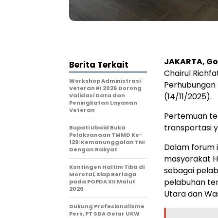
JAKARTA, G
Berita Terkait
Chairul Richf
Workshop Administrasi
Perhubungan 
Veteran RI 2026 Dorong
(14/11/2025).
Validasi Data dan
Peningkatan Layanan
Veteran
Pertemuan te
transportasi 
Bupati Ubaid Buka
Pelaksanaan TMMD Ke-
129: Kemanunggalan TNI
Dalam forum i
Dengan Rakyat
masyarakat H
Kontingen Haltim Tiba di
sebagai pela
Morotai, Siap Berlaga
pelabuhan ter
pada POPDA XII Malut
2026
Utara dan Was
Dukung Profesionalisme
Pers, PT SDA Gelar UKW