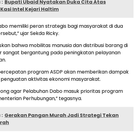
:
Bupati Ubaid Nyatakan Duka Cita Atas
asi Intel Kejari Haltim
bo memiliki peran strategis bagi masyarakat di dua
sebut,” ujar Sekda Ricky.
skan bahwa mobilitas manusia dan distribusi barang di
ar sangat bergantung pada peningkatan pelayanan
an.
 percepatan program ASDP akan memberikan dampak
 penguatan aktivitas ekonomi masyarakat.
ong agar Pelabuhan Dabo masuk prioritas program
enterian Perhubungan,” tegasnya.
:
Gerakan Pangan Murah Jadi Strategi Tekan
erah