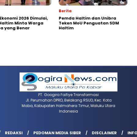
Berita
Ekonomi 2026 Dimulai,
Pemda Haltim dan Unibra
Haltim Minta Warga
Teken MoU Penguatan SDM
ta yang Benar
Haltim
PT. Googira Faifiye Transformasi
Jl. Perumahan DPRD, Belakang RSUD, Kec. Kota
Maba, Kabupaten Halmahera Timur, Maluku Utara
Indonesia
REDAKSI
PEDOMAN MEDIA SIBER
DISCLAIMER
INFO