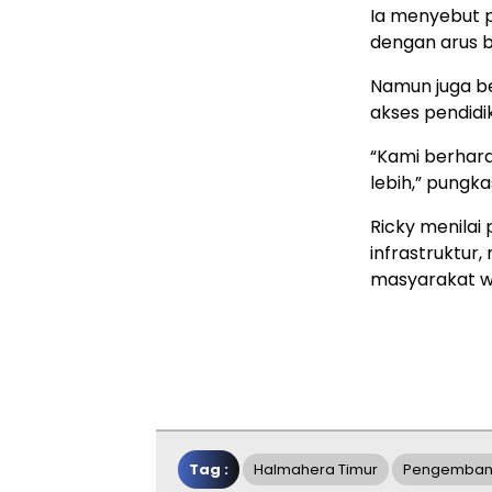
Ia menyebut p
dengan arus b
Namun juga b
akses pendidi
“Kami berhar
lebih,” pungka
Ricky menila
infrastruktur
masyarakat wi
Tag :
Halmahera Timur
Pengemban