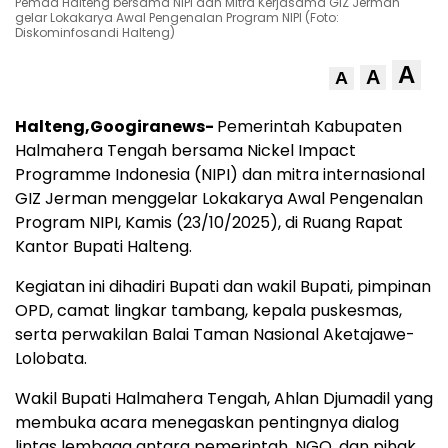
Pemda Halteng bersama NIPI dan Mitra Kerjasama GIZ Jerman
gelar Lokakarya Awal Pengenalan Program NIPI (Foto:
Diskominfosandi Halteng)
A
A
A
Halteng,G
oogiranews-
Pemerintah Kabupaten
Halmahera Tengah bersama Nickel Impact
Programme Indonesia (NIPI) dan mitra internasional
GIZ Jerman menggelar Lokakarya Awal Pengenalan
Program NIPI, Kamis (23/10/2025), di Ruang Rapat
Kantor Bupati Halteng.
Kegiatan ini dihadiri Bupati dan wakil Bupati, pimpinan
OPD, camat lingkar tambang, kepala puskesmas,
serta perwakilan Balai Taman Nasional Aketajawe-
Lolobata.
Wakil Bupati Halmahera Tengah, Ahlan Djumadil yang
membuka acara menegaskan pentingnya dialog
lintas lembaga antara pemerintah, NGO, dan pihak