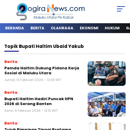
BERANDA
BERITA
OLAHRAGA
EKONOMI
HUKUM
G
Topik
Bupati Haltim Ubaid Yakub
Berita
Pemda Haltim Dukung Pidana Kerja
Sosial di Maluku Utara
Jumat, 13 Februari 2026 - 13:39 WIT
Berita
Bupati Haltim Hadiri Puncak HPN
2026 di Serang Banten
Senin, 9 Februari 2026 - 12:15 WIT
Berita
Tujuh Pimpinan Tinggi Pratama